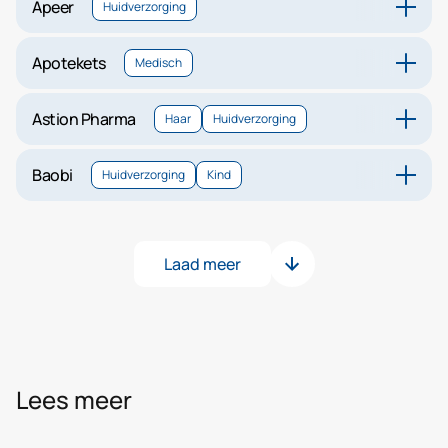
Apeer
Huidverzorging
Apotekets
Medisch
Astion Pharma
Haar
Huidverzorging
Baobi
Huidverzorging
Kind
Laad meer
Lees meer