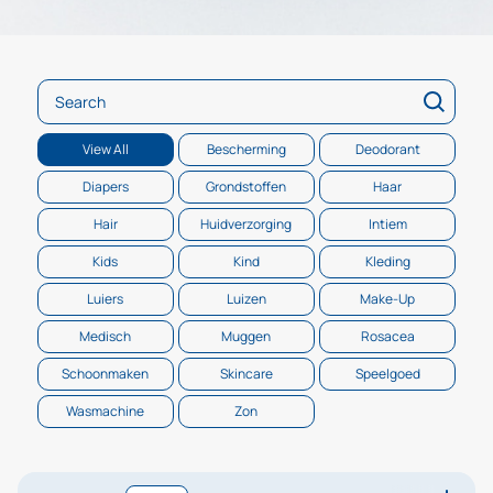
Search
View All
Bescherming
Deodorant
Diapers
Grondstoffen
Haar
Hair
Huidverzorging
Intiem
Kids
Kind
Kleding
Luiers
Luizen
Make-Up
Medisch
Muggen
Rosacea
Schoonmaken
Skincare
Speelgoed
Wasmachine
Zon