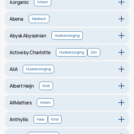
4organic
Intiem
Abena
Medisch
Abysk Abyssinian
Huidverzorging
Active by Charlotte
Huidverzorging
Zon
AiiA
Huidverzorging
Albert Heijn
Kind
AllMatters
Intiem
Anthyllis
Haar
Kind