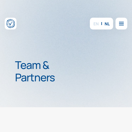
Overslaan en inhoud weergeven
Menu
EN
NL
Team &
Partners