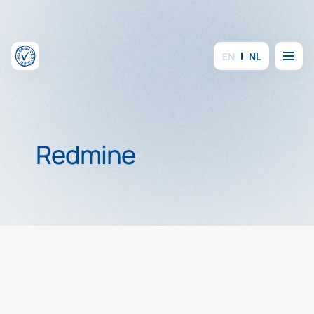
Overslaan en inhoud weergeven
Menu
EN
NL
Redmine