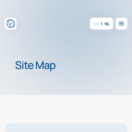
Overslaan en inhoud weergeven
Menu
EN
NL
Site Map