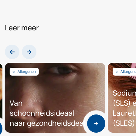
Leer meer
Allergenen
Allergenen
Sodium L
Van
(SLS) en
schoonheidsideaal
Laureth 
naar gezondheidsdeal
(SLES)