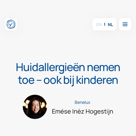
Overslaan en inhoud weergeven
Menu
EN
NL
Huidallergieën nemen
toe – ook bij kinderen
Benelux
Emése Inèz Hogestijn