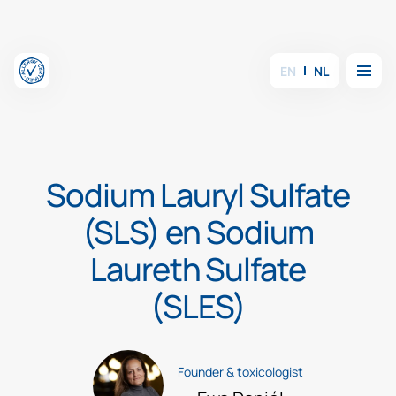
Overslaan en inhoud weergeven
Menu
EN
NL
Sodium Lauryl Sulfate
(SLS) en Sodium
Laureth Sulfate
(SLES)
Founder & toxicologist