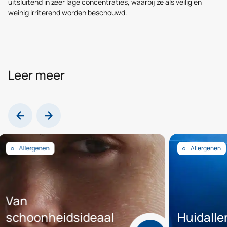
uitsluitend in zeer lage concentraties, waarbij ze als veilig en
weinig irriterend worden beschouwd.
Leer meer
Allergenen
Allergenen
an
choonheidsideaal
Huidallerg