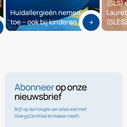
(SLS) e
Huidallergieën nemen
Laureth 
toe – ook bij kinderen
(SLES)
Abonneer
op onze
nieuwsbrief
Blijf op de hoogte van alles wat met
AllergyCertified te maken heeft