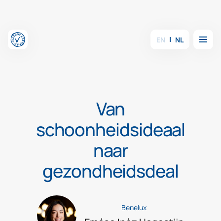
Overslaan en inhoud weergeven
Menu
EN
NL
Van
schoonheidsideaal
naar
gezondheidsdeal
Benelux