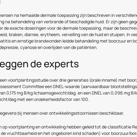
t
 mensen na herhaalde dermale toepassing zijn beschreven in verschillen
ing na behandeling van verbrande of beschadigde huid. Er zijn geen ge
r de exacte doseringen voor de dermale toepassing, maar de beschre
kheid, braken, diarree, erytheem, vervelling van de huid en stuipen. In ve
matitis en ernstige brandwonden leidde behandeling met boorzuur en bo
epressie, cyanose en overlijden van de patiënten.
eggen de experts
 een voortplantingsstudie over drie generaties (orale inname) met boor
Assessment Committee een DNEL-waarde (aanvaardbaar blootstellings
van 0,175 mg B/kg lichaamsgewicht/dag, en een DNEL van 0,096 mg B/
cht/dag met een onzekerheidsfactor van 100.
 gegevens bij mensen over ontwikkelingsstoornissen beschikbaar.
 op voortplanting en ontwikkeling hebben geleid tot de classificatie Re
de vruchtbaarheid en het ongeboren kind schaden) voor boorzuur/bora