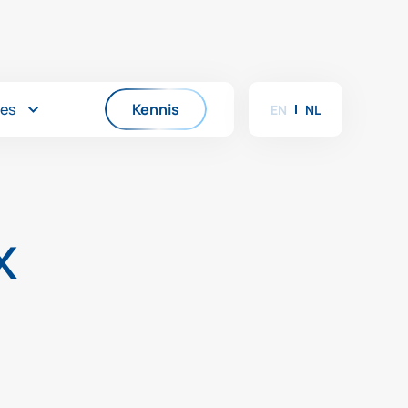
es
Kennis
EN
NL
x