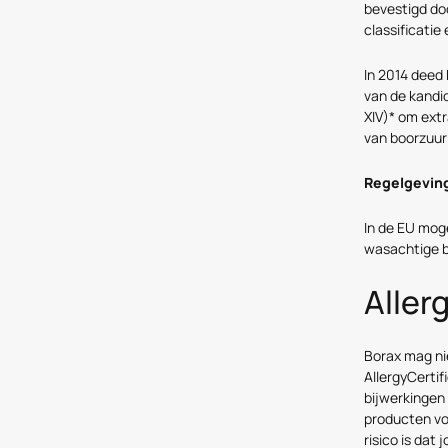
bevestigd do
classificatie
In 2014 deed
van de kandid
XIV)* om extr
van boorzuur
Regelgevin
In de EU mog
wasachtige b
Aller
Borax mag nie
AllergyCertif
bijwerkingen 
producten voo
risico is dat 