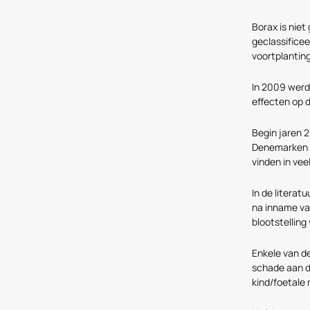
Borax is niet
geclassifice
voortplantin
In 2009 werd
effecten op d
Begin jaren 
Denemarken op
vinden in vee
In de literat
na inname va
blootstelling
Enkele van de
schade aan d
kind/foetale 