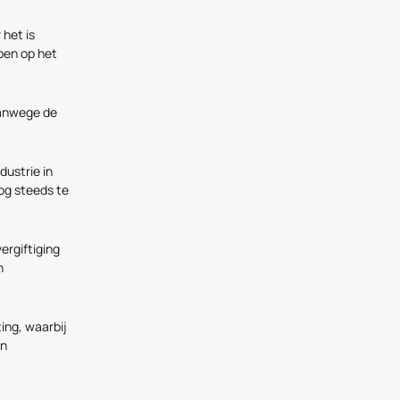
 het is
ben op het
vanwege de
dustrie in
nog steeds te
ergiftiging
n
ing, waarbij
en