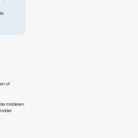
de
en of
nde middelen,
middel