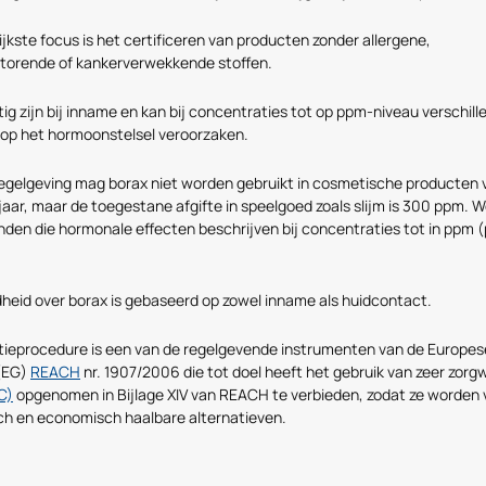
jkste focus is het certificeren van producten zonder allergene,
orende of kankerverwekkende stoffen.
tig zijn bij inname en kan bij concentraties tot op ppm-niveau verschill
 op het hormoonstelsel veroorzaken.
egelgeving mag borax niet worden gebruikt in cosmetische producten 
jaar, maar de toegestane afgifte in speelgoed zoals slijm is 300 ppm.
den die hormonale effecten beschrijven bij concentraties tot in ppm (
heid over borax is gebaseerd op zowel inname als huidcontact.
atieprocedure is een van de regelgevende instrumenten van de Europes
(EG)
REACH
nr. 1907/2006 die tot doel heeft het gebruik van zeer zor
C)
opgenomen in Bijlage XIV van REACH te verbieden, zodat ze worden
ch en economisch haalbare alternatieven.