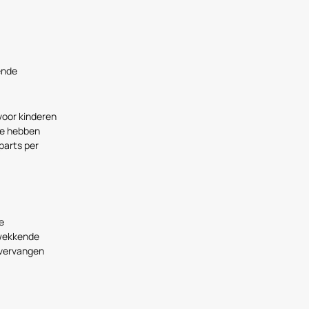
ende
voor kinderen
 We hebben
parts per
e
gwekkende
 vervangen