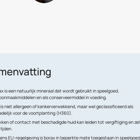
menvatting
x is een natuurlijk mineraal dat wordt gebruikt in speelgoed,
oonmaakmiddelen en als conserveermiddel in voeding.
is niet allergeen of kankerverwekkend, maar wel geclassificeerd als
delijk voor de voortplanting (H360).
ikken of contact met beschadigde huid kan leiden tot vergiftiging en zel
lijden.
gens EU-regelgeving is borax in beperkte mate toegestaan in speelgoed