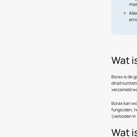
maa
Alle
erns
Wat i
Borax is de 
dinatriumtetr
verzameld wo
Borax kan wo
fungiciden, 
(verboden in 
Wat i