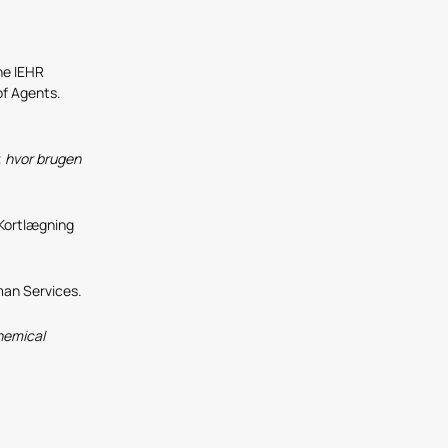
he IEHR
of Agents.
r, hvor brugen
 Kortlægning
man Services.
hemical