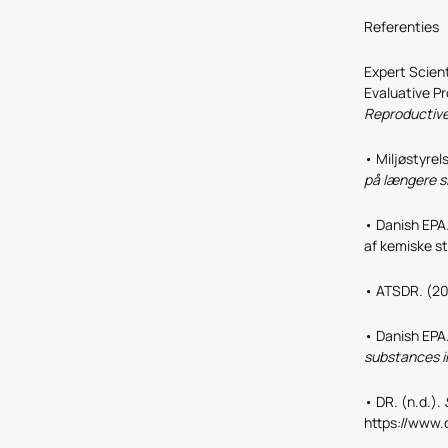
Referenties
Expert Scien
Evaluative P
Reproductive 
• Miljøstyre
på længere si
• Danish EPA
af kemiske st
• ATSDR. (20
• Danish EPA
substances i
• DR. (n.d.).
https://www.