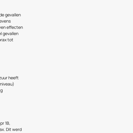
de gevallen
gevens
ven effecten
el gevallen
rax tot
zuur heeft
niveau)
kg
pr 1B,
x. Dit werd