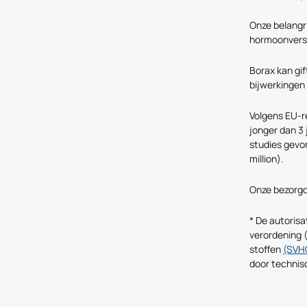
Onze belangri
hormoonverst
Borax kan gif
bijwerkingen
Volgens EU-r
jonger dan 3 
studies gevon
million).
Onze bezorgd
* De autoris
verordening 
stoffen
(SVH
door technis