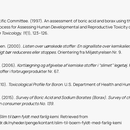
tific Committee. (1997). An assessment of boric acid and borax using t
rocess for Assessing Human Developmental and Reproductive Toxicity 
Toxicology, 11
(1), 123–126.
lsen. (2000).
Listen over uønskede stoffer: En signalliste over kemikalie
gt bør reduceres eller stoppes
. Orientering fra Miljøstyrelsen Nr. 9.
. (2006).
Kortlægning og afgivelse af kemiske stoffer i “slimet” legetøj
.
offer i forbrugerprodukter Nr. 67.
10).
Toxicological Profile for Boron
. U.S. Department of Health and Hu
. (2015).
Survey of Boric Acid and Sodium Borates (Borax). Survey of c
n consumer products No. 139
.
Slim til børn fyldt med farlig kemi
. Retrieved from
dr.dk/nyheder/penge/kontant/slim-til-boern-fyldt-med-farlig-kemi