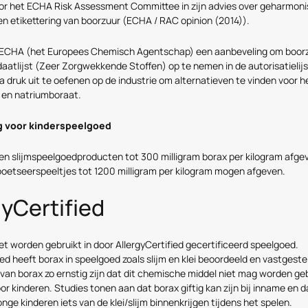
or het ECHA Risk Assessment Committee in zijn advies over geharmon
 en etikettering van boorzuur (ECHA / RAC opinion (2014)).
 ECHA (het Europees Chemisch Agentschap) een aanbeveling om boor
aatlijst (Zeer Zorgwekkende Stoffen) op te nemen in de autorisatielijs
a druk uit te oefenen op de industrie om alternatieven te vinden voor h
 en natriumboraat.
g voor kinderspeelgoed
en slijmspeelgoedproducten tot 300 milligram borax per kilogram afgev
oetseerspeeltjes tot 1200 milligram per kilogram mogen afgeven.
gyCertified
t worden gebruikt in door AllergyCertified gecertificeerd speelgoed.
ied heeft borax in speelgoed zoals slijm en klei beoordeeld en vastgeste
van borax zo ernstig zijn dat dit chemische middel niet mag worden geb
r kinderen. Studies tonen aan dat borax giftig kan zijn bij inname en d
jonge kinderen iets van de klei/slijm binnenkrijgen tijdens het spelen.