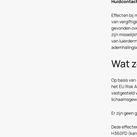
Huidcontac
Effecten bij
van vergiftig
gevonden ove
zijn misselij
van luierder
ademhalingsd
Wat z
Op basis van
het EU Risk 
vastgesteld 
lichaamsgewi
Er zijn geen
Deze effecten
H360FD (kan 