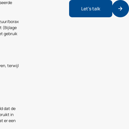
iseerde
Let's talk
zuur/borax
t (Bijlage
et gebruik
en, terwijl
ld dat de
ruikt in
at er een