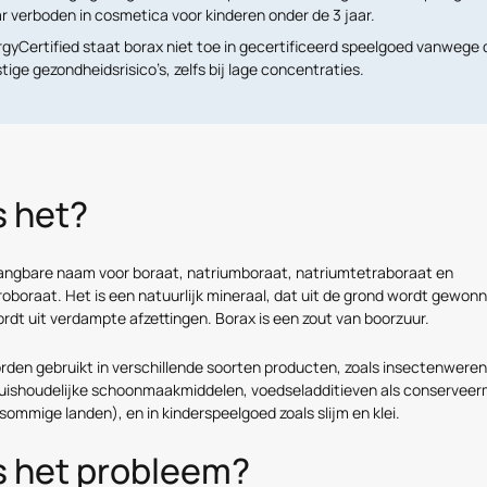
r verboden in cosmetica voor kinderen onder de 3 jaar.
rgyCertified staat borax niet toe in gecertificeerd speelgoed vanwege 
tige gezondheidsrisico’s, zelfs bij lage concentraties.
s het?
gangbare naam voor boraat, natriumboraat, natriumtetraboraat en
oboraat. Het is een natuurlijk mineraal, dat uit de grond wordt gewonn
rdt uit verdampte afzettingen. Borax is een zout van boorzuur.
rden gebruikt in verschillende soorten producten, zoals insectenwere
huishoudelijke schoonmaakmiddelen, voedseladditieven als conserveer
sommige landen), en in kinderspeelgoed zoals slijm en klei.
s het probleem?