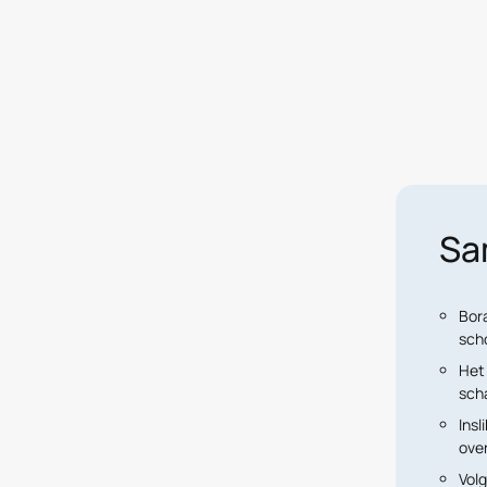
Sa
Bora
sch
Het 
scha
Insl
over
Vol