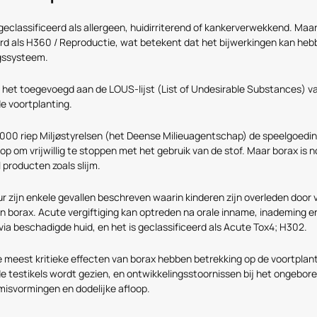
 geclassificeerd als allergeen, huidirriterend of kankerverwekkend. Maar
erd als H360 / Reproductie, wat betekent dat het bijwerkingen kan heb
gssysteem.
 het toegevoegd aan de LOUS-lijst (List of Undesirable Substances) 
e voortplanting.
2000 riep Miljøstyrelsen (het Deense Milieuagentschap) de speelgoedin
 om vrijwillig te stoppen met het gebruik van de stof. Maar borax is 
l producten zoals slijm.
uur zijn enkele gevallen beschreven waarin kinderen zijn overleden door v
n borax. Acute vergiftiging kan optreden na orale inname, inademing e
 via beschadigde huid, en het is geclassificeerd als Acute Tox4; H302.
 meest kritieke effecten van borax hebben betrekking op de voortplant
e testikels wordt gezien, en ontwikkelingsstoornissen bij het ongebor
misvormingen en dodelijke afloop.